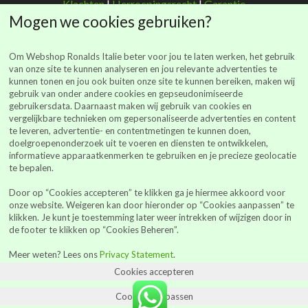
Klachten
|
Herroepingsrecht
|
Garantie
Mogen we cookies gebruiken?
Om Webshop Ronalds Italie beter voor jou te laten werken, het gebruik
van onze site te kunnen analyseren en jou relevante advertenties te
kunnen tonen en jou ook buiten onze site te kunnen bereiken, maken wij
Ronalds Italië
gebruik van onder andere cookies en gepseudonimiseerde
gebruikersdata. Daarnaast maken wij gebruik van cookies en
(Ronalds Italië Delicatessen B.V.)
vergelijkbare technieken om gepersonaliseerde advertenties en content
Walderstraat 26
te leveren, advertentie- en contentmetingen te kunnen doen,
7241 BJ Lochem
doelgroepenonderzoek uit te voeren en diensten te ontwikkelen,
informatieve apparaatkenmerken te gebruiken en je precieze geolocatie
webshop@ronalds-italie.nl
te bepalen.
0852 735 753
Door op “Cookies accepteren” te klikken ga je hiermee akkoord voor
KvK 94041849
onze website. Weigeren kan door hieronder op “Cookies aanpassen” te
BTWid: NL866614886B01
klikken. Je kunt je toestemming later weer intrekken of wijzigen door in
de footer te klikken op “Cookies Beheren”.
Alle prijzen vermeld op de site zijn inclusief BTW
Meer weten? Lees ons
Privacy Statement
.
Cookies accepteren
0
Cookies aanpassen
Facebook
Instagr
Yo
Winkel
Winkelwagen