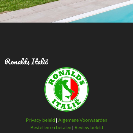
Ronalds Italië
Privacy beleid
|
Algemene Voorwaarden
Bestellen en betalen
|
Review beleid