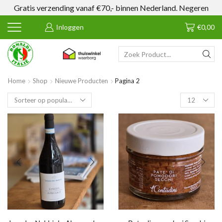
Gratis verzending vanaf €70,- binnen Nederland.
Negeren
Inloggen
€
0,00
SEARCH
INPUT
Home
Shop
Nieuwe Producten
Pagina 2
Products
per
page