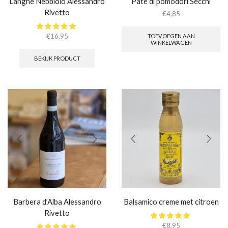
Langhe Nebbiolo Alessandro
Pate di pomodori Secchi
Rivetto
€
4,85
€
16,95
TOEVOEGEN AAN
WINKELWAGEN
BEKIJK PRODUCT
Barbera d’Alba Alessandro
Balsamico creme met citroen
Rivetto
€
8,95