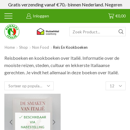
Gratis verzending vanaf €70,- binnen Nederland.
Negeren
Inloggen
€
0,00
SEARCH
INPUT
Home
Shop
Non Food
Reis En Kookboeken
Reisboeken en kookboeken over Italië. Informatie over de
mooiste reizen, steden, cultuur en lekkerste Italiaanse
gerechten. Je vindt het allemaal in deze boeken over Italië.
Products
per
page
BESCHIKBAAR
VIA
NABESTELLING