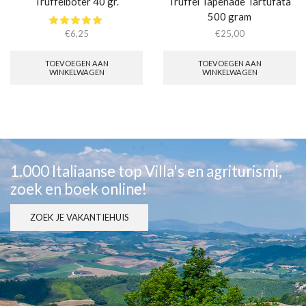
Truffelboter 40 gr.
Truffel Tapenade Tartufata
500 gram
€
6,25
€
25,00
TOEVOEGEN AAN
TOEVOEGEN AAN
WINKELWAGEN
WINKELWAGEN
1.000 Italiaanse top Villa's en agriturismi,
zoek en boek online!
ZOEK JE VAKANTIEHUIS