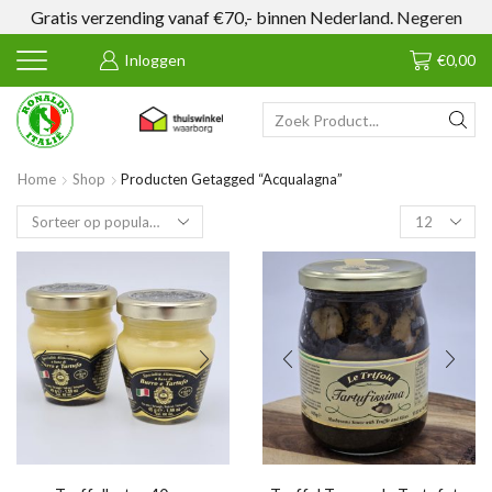
Gratis verzending vanaf €70,- binnen Nederland.
Negeren
Inloggen
€
0,00
SEARCH
INPUT
Home
Shop
Producten Getagged “Acqualagna”
Products
per
page