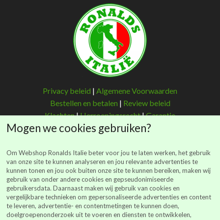
Privacy beleid
|
Algemene Voorwaarden
Bestellen en betalen
|
Review beleid
Klachten
|
Herroepingsrecht
|
Garantie
Mogen we cookies gebruiken?
Om Webshop Ronalds Italie beter voor jou te laten werken, het gebruik
van onze site te kunnen analyseren en jou relevante advertenties te
kunnen tonen en jou ook buiten onze site te kunnen bereiken, maken wij
Ronalds Italië
gebruik van onder andere cookies en gepseudonimiseerde
gebruikersdata. Daarnaast maken wij gebruik van cookies en
(Ronalds Italië Delicatessen B.V.)
vergelijkbare technieken om gepersonaliseerde advertenties en content
Walderstraat 26
te leveren, advertentie- en contentmetingen te kunnen doen,
7241 BJ Lochem
doelgroepenonderzoek uit te voeren en diensten te ontwikkelen,