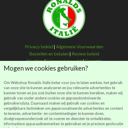
Privacy beleid
|
Algemene Voorwaarden
Bestellen en betalen
|
Review beleid
Klachten
|
Herroepingsrecht
|
Garantie
Mogen we cookies gebruiken?
Om Webshop Ronalds Italie beter voor jou te laten werken, het gebruik
van onze site te kunnen analyseren en jou relevante advertenties te
kunnen tonen en jou ook buiten onze site te kunnen bereiken, maken wij
Ronalds Italië
gebruik van onder andere cookies en gepseudonimiseerde
gebruikersdata. Daarnaast maken wij gebruik van cookies en
(Ronalds Italië Delicatessen B.V.)
vergelijkbare technieken om gepersonaliseerde advertenties en content
Walderstraat 26
te leveren, advertentie- en contentmetingen te kunnen doen,
7241 BJ Lochem
doelgroepenonderzoek uit te voeren en diensten te ontwikkelen,
informatieve apparaatkenmerken te gebruiken en je precieze geolocatie
webshop@ronalds-italie.nl