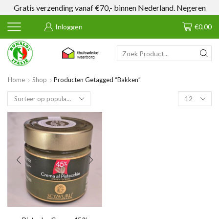
Gratis verzending vanaf €70,- binnen Nederland.
Negeren
Inloggen
€
0,00
SEARCH
INPUT
Home
Shop
Producten Getagged “bakken”
Products
per
page