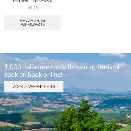
Pistache Creme 45%
€
8,95
TOEVOEGEN AAN
WINKELWAGEN
1.000 Italiaanse top Villa's en agriturismi,
zoek en boek online!
ZOEK JE VAKANTIEHUIS