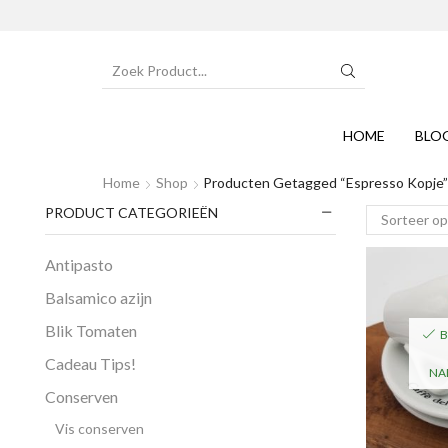
SEARCH
INPUT
HOME
BLO
Home
Shop
Producten Getagged “espresso Kopje”
PRODUCT CATEGORIEËN
Antipasto
Balsamico azijn
Blik Tomaten
B
Cadeau Tips!
NA
Conserven
Vis conserven