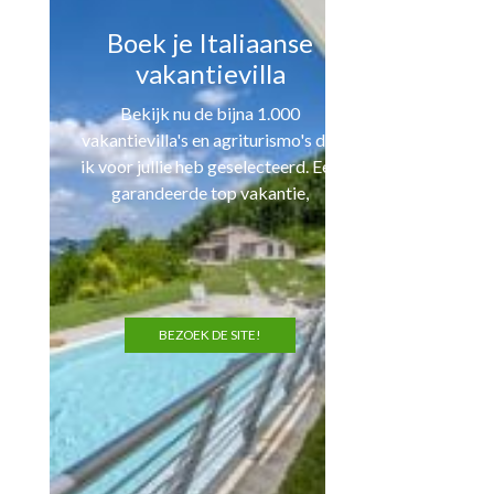
Boek je Italiaanse
vakantievilla
Bekijk nu de bijna 1.000
vakantievilla's en agriturismo's die
ik voor jullie heb geselecteerd. Een
garandeerde top vakantie,
BEZOEK DE SITE!