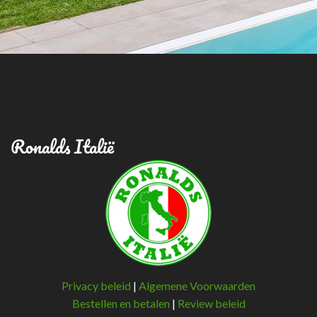
Ronalds Italië
Privacy beleid
|
Algemene Voorwaarden
Bestellen en betalen
|
Review beleid