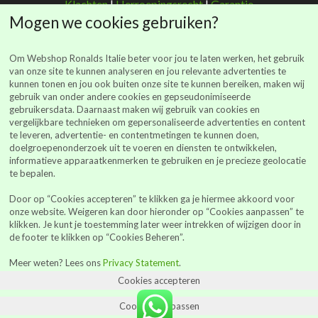
Klachten
|
Herroepingsrecht
|
Garantie
Mogen we cookies gebruiken?
Om Webshop Ronalds Italie beter voor jou te laten werken, het gebruik
van onze site te kunnen analyseren en jou relevante advertenties te
kunnen tonen en jou ook buiten onze site te kunnen bereiken, maken wij
Ronalds Italië
gebruik van onder andere cookies en gepseudonimiseerde
gebruikersdata. Daarnaast maken wij gebruik van cookies en
(Ronalds Italië Delicatessen B.V.)
vergelijkbare technieken om gepersonaliseerde advertenties en content
Walderstraat 26
te leveren, advertentie- en contentmetingen te kunnen doen,
7241 BJ Lochem
doelgroepenonderzoek uit te voeren en diensten te ontwikkelen,
informatieve apparaatkenmerken te gebruiken en je precieze geolocatie
webshop@ronalds-italie.nl
te bepalen.
0852 735 753
Door op “Cookies accepteren” te klikken ga je hiermee akkoord voor
KvK 94041849
onze website. Weigeren kan door hieronder op “Cookies aanpassen” te
BTWid: NL866614886B01
klikken. Je kunt je toestemming later weer intrekken of wijzigen door in
de footer te klikken op “Cookies Beheren”.
Alle prijzen vermeld op de site zijn inclusief BTW
Meer weten? Lees ons
Privacy Statement
.
Cookies accepteren
0
Cookies aanpassen
Facebook
Instagr
Yo
Winkel
Winkelwagen