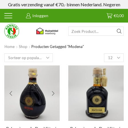
Gratis verzending vanaf €70,- binnen Nederland.
Negeren
Inloggen
€
0,00
SEARCH
INPUT
Home
Shop
Producten Getagged “Modena”
Products
per
page