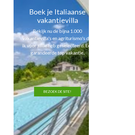
Boek je Italiaanse
vakantievilla
Bekijk nu de bijna 1.000
vakantievilla's en agriturismo's die
ik voor jullie heb geselecteerd. Een
garandeerde top vakantie,
BEZOEK DE SITE!