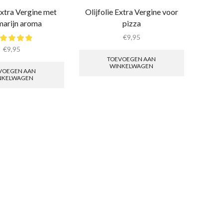
Extra Vergine met
Olijfolie Extra Vergine voor
marijn aroma
pizza
€
9,95
€
9,95
TOEVOEGEN AAN
WINKELWAGEN
VOEGEN AAN
NKELWAGEN