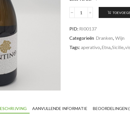
TOEVOEGE
Bizantino
Etna
Bianco
PID:
RI00137
DOC
Categorieën
Dranken
,
Wijn
aantal
Tags:
aperativo
,
Etna
,
Sicilie
,
vi
ESCHRIJVING
AANVULLENDE INFORMATIE
BEOORDELINGEN (