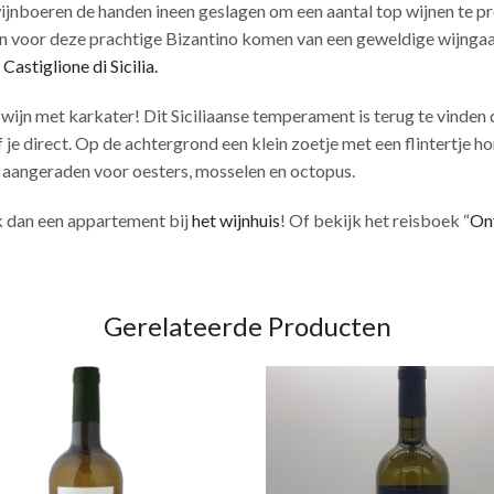
ijnboeren de handen ineen geslagen om een aantal top wijnen te pr
 voor deze prachtige Bizantino komen van een geweldige wijngaar
p
Castiglione di Sicilia.
ijn met karkater! Dit Siciliaanse temperament is terug te vinden de
f je direct. Op de achtergrond een klein zoetje met een flintertje
k aangeraden voor oesters, mosselen en octopus.
ek dan een appartement bij
het wijnhuis
! Of bekijk het reisboek “
Ont
Gerelateerde Producten