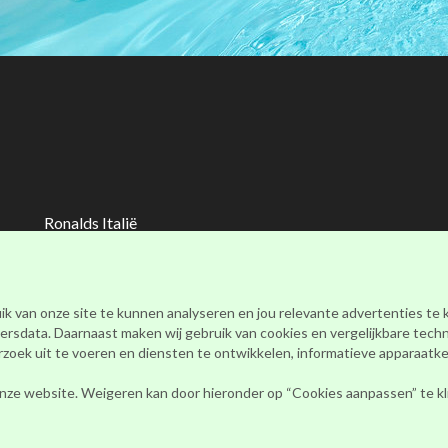
Ronalds Italië
(Ronalds Italië Delicatessen B.V.)
Walderstraat 26
7241 BJ Lochem
ik van onze site te kunnen analyseren en jou relevante advertenties te
webshop@ronalds-italie.nl
rsdata. Daarnaast maken wij gebruik van cookies en vergelijkbare tech
0852 735 753
ek uit te voeren en diensten te ontwikkelen, informatieve apparaatken
KvK 94041849
nze website. Weigeren kan door hieronder op “Cookies aanpassen” te klik
BTWid: NL866614886B01
Alle prijzen vermeld op de site zijn inclusief BTW