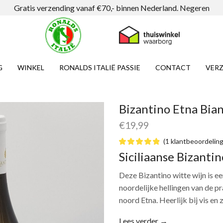
Gratis verzending vanaf €70,- binnen Nederland.
Negeren
G
WINKEL
RONALDS ITALIË PASSIE
CONTACT
VERZ
Bizantino Etna Bi
€
19,99
(
1
klantbeoordeling
Siciliaanse Bizantin
Deze Bizantino witte wijn is ee
noordelijke hellingen van de p
noord Etna. Heerlijk bij vis en
Lees verder →