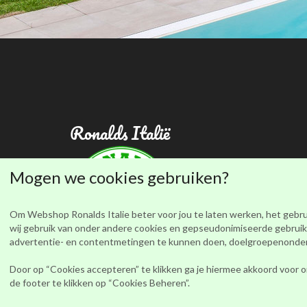
Ronalds Italië
Mogen we cookies gebruiken?
Om Webshop Ronalds Italie beter voor jou te laten werken, het gebru
wij gebruik van onder andere cookies en gepseudonimiseerde gebruike
advertentie- en contentmetingen te kunnen doen, doelgroepenonderzo
Privacy beleid
|
Algemene Voorwaarden
Door op “Cookies accepteren” te klikken ga je hiermee akkoord voor o
de footer te klikken op “Cookies Beheren”.
Bestellen en betalen
|
Review beleid
Klachten
|
Herroepingsrecht
|
Garantie