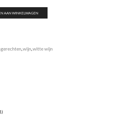
N AAN WINKELWAGEN
sgerechten
,
wijn
,
witte wijn
1)