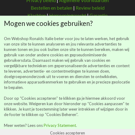
Privacy beleid
|
Algemene Voorwaarden
Bestellen en betalen
|
Review beleid
Klachten
|
Herroepingsrecht
|
Garantie
Mogen we cookies gebruiken?
Om Webshop Ronalds Italie beter voor jou te laten werken, het gebruik
van onze site te kunnen analyseren en jou relevante advertenties te
kunnen tonen en jou ook buiten onze site te kunnen bereiken, maken wij
Ronalds Italië
gebruik van onder andere cookies en gepseudonimiseerde
gebruikersdata. Daarnaast maken wij gebruik van cookies en
(Ronalds Italië Delicatessen B.V.)
vergelijkbare technieken om gepersonaliseerde advertenties en content
Walderstraat 26
te leveren, advertentie- en contentmetingen te kunnen doen,
7241 BJ Lochem
doelgroepenonderzoek uit te voeren en diensten te ontwikkelen,
informatieve apparaatkenmerken te gebruiken en je precieze geolocatie
webshop@ronalds-italie.nl
te bepalen.
0852 735 753
Door op “Cookies accepteren” te klikken ga je hiermee akkoord voor
KvK 94041849
onze website. Weigeren kan door hieronder op “Cookies aanpassen” te
BTWid: NL866614886B01
klikken. Je kunt je toestemming later weer intrekken of wijzigen door in
de footer te klikken op “Cookies Beheren”.
Alle prijzen vermeld op de site zijn inclusief BTW
Meer weten? Lees ons
Privacy Statement
.
Cookies accepteren