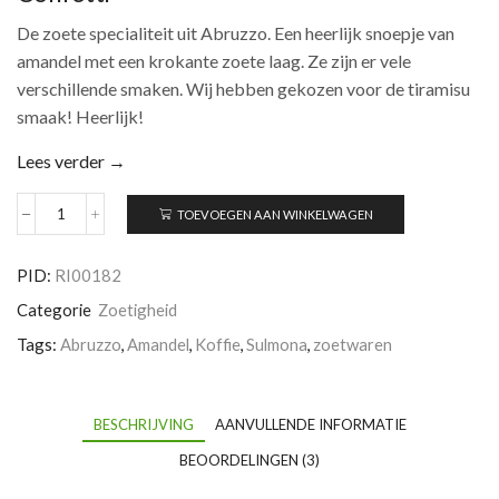
De zoete specialiteit uit Abruzzo. Een heerlijk snoepje van
amandel met een krokante zoete laag. Ze zijn er vele
verschillende smaken. Wij hebben gekozen voor de tiramisu
smaak! Heerlijk!
Lees verder →
TOEVOEGEN AAN WINKELWAGEN
Confetti
al
tiramisu
PID:
RI00182
aantal
Categorie
Zoetigheid
Tags:
Abruzzo
,
Amandel
,
Koffie
,
Sulmona
,
zoetwaren
BESCHRIJVING
AANVULLENDE INFORMATIE
BEOORDELINGEN (3)