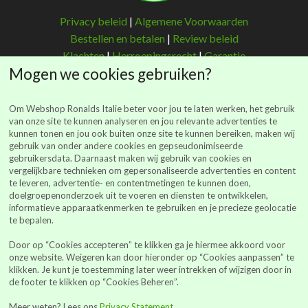
Privacy beleid
|
Algemene Voorwaarden
Bestellen en betalen
|
Review beleid
Klachten
|
Herroepingsrecht
|
Garantie
Mogen we cookies gebruiken?
Om Webshop Ronalds Italie beter voor jou te laten werken, het gebruik
van onze site te kunnen analyseren en jou relevante advertenties te
kunnen tonen en jou ook buiten onze site te kunnen bereiken, maken wij
Ronalds Italië
gebruik van onder andere cookies en gepseudonimiseerde
gebruikersdata. Daarnaast maken wij gebruik van cookies en
(Ronalds Italië Delicatessen B.V.)
vergelijkbare technieken om gepersonaliseerde advertenties en content
Walderstraat 26
te leveren, advertentie- en contentmetingen te kunnen doen,
7241 BJ Lochem
doelgroepenonderzoek uit te voeren en diensten te ontwikkelen,
informatieve apparaatkenmerken te gebruiken en je precieze geolocatie
webshop@ronalds-italie.nl
te bepalen.
0852 735 753
Door op “Cookies accepteren” te klikken ga je hiermee akkoord voor
KvK 94041849
onze website. Weigeren kan door hieronder op “Cookies aanpassen” te
BTWid: NL866614886B01
klikken. Je kunt je toestemming later weer intrekken of wijzigen door in
de footer te klikken op “Cookies Beheren”.
Alle prijzen vermeld op de site zijn inclusief BTW
Meer weten? Lees ons
Privacy Statement
.