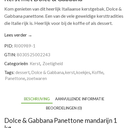
Kom genieten van dit heerlijk Italiaanse kerstgebak, Dolce &
Gabbana panettone. Een van de vele geweldige kersttradities
die Italie rijk is. Heerlijk voor bij de koffie of als dessert.
Lees verder →
PID:
RI00989-1
GTIN:
8030525002243
Categorieën
Kerst
,
Zoetigheid
Tags:
dessert
,
Dolce & Gabbana
,
kerst
,
koekjes
,
Koffie
,
Panettone
,
zoetwaren
BESCHRIJVING
AANVULLENDE INFORMATIE
BEOORDELINGEN (0)
Dolce & Gabbana Panettone mandarijn 1
kg