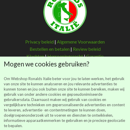
Privacy beleid
|
Algemene Voorwaarden
Bestellen en betalen
|
Review beleid
Klachten
|
Herroepingsrecht
|
Garantie
Mogen we cookies gebruiken?
Om Webshop Ronalds Italie beter voor jou te laten werken, het gebruik
van onze site te kunnen analyseren en jou relevante advertenties te
kunnen tonen en jou ook buiten onze site te kunnen bereiken, maken wij
Ronalds Italië
gebruik van onder andere cookies en gepseudonimiseerde
gebruikersdata. Daarnaast maken wij gebruik van cookies en
(Ronalds Italië Delicatessen B.V.)
vergelijkbare technieken om gepersonaliseerde advertenties en content
Walderstraat 26
te leveren, advertentie- en contentmetingen te kunnen doen,
7241 BJ Lochem
doelgroepenonderzoek uit te voeren en diensten te ontwikkelen,
informatieve apparaatkenmerken te gebruiken en je precieze geolocatie
webshop@ronalds-italie.nl
te bepalen.
0852 735 753