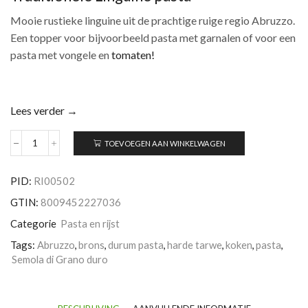
Mooie rustieke linguine uit de prachtige ruige regio Abruzzo.
Een topper voor bijvoorbeeld pasta met garnalen of voor een
pasta met vongele en
tomaten!
Lees verder →
TOEVOEGEN AAN WINKELWAGEN
Linguine
pasta
uit
PID:
RI00502
Abruzzo
aantal
GTIN:
8009452227036
Categorie
Pasta en rijst
Tags:
Abruzzo
,
brons
,
durum pasta
,
harde tarwe
,
koken
,
pasta
,
Semola di Grano duro