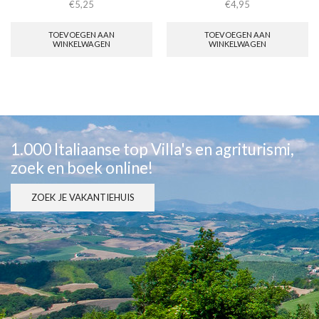
€
5,25
€
4,95
TOEVOEGEN AAN
TOEVOEGEN AAN
WINKELWAGEN
WINKELWAGEN
1.000 Italiaanse top Villa's en agriturismi,
zoek en boek online!
ZOEK JE VAKANTIEHUIS