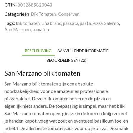
Nocerino
GTIN:
8032685820040
Sarnese
Dop
Categorieën
Blik Tomaten
,
Conserven
aantal
Tags:
blik tomaten
,
Lina brand
,
passata
,
pasta
,
Pizza
,
Salerno
,
San Marzano
,
tomaten
BESCHRIJVING
AANVULLENDE INFORMATIE
BEOORDELINGEN (22)
San Marzano blik tomaten
San Marzano blik tomaten zijn een absolute
noodzakelijkheid voor de amateur en professionele
pizzabakker. Deze bliktomaten horen op de pizza en
eigenlijk niets anders. De toepassing is simpel, maar het blik
San Marzano tomaten open, giet ze in de kom en knijp ze met
je handen kapot, voeg wat zout en eventueel basilicum toe, en
je hebt De allerbeste tomatensaus voor op je pizza. De smaak