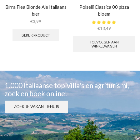
Birra Flea Blonde Ale Italiaans
Polselli Classica 00 pizza
bier
bloem
€
3,99
€
13,49
BEKIJK PRODUCT
TOEVOEGEN AAN
WINKELWAGEN
1.000 Italiaanse top Villa's en agriturismi,
zoek en boek online!
ZOEK JE VAKANTIEHUIS