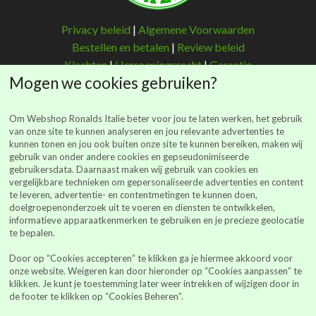
Privacy beleid
|
Algemene Voorwaarden
Bestellen en betalen
|
Review beleid
Klachten
|
Herroepingsrecht
|
Garantie
Mogen we cookies gebruiken?
Om Webshop Ronalds Italie beter voor jou te laten werken, het gebruik
van onze site te kunnen analyseren en jou relevante advertenties te
kunnen tonen en jou ook buiten onze site te kunnen bereiken, maken wij
Ronalds Italië
gebruik van onder andere cookies en gepseudonimiseerde
gebruikersdata. Daarnaast maken wij gebruik van cookies en
(Ronalds Italië Delicatessen B.V.)
vergelijkbare technieken om gepersonaliseerde advertenties en content
Walderstraat 26
te leveren, advertentie- en contentmetingen te kunnen doen,
7241 BJ Lochem
doelgroepenonderzoek uit te voeren en diensten te ontwikkelen,
informatieve apparaatkenmerken te gebruiken en je precieze geolocatie
webshop@ronalds-italie.nl
te bepalen.
0852 735 753
Door op “Cookies accepteren” te klikken ga je hiermee akkoord voor
KvK 94041849
onze website. Weigeren kan door hieronder op “Cookies aanpassen” te
BTWid: NL866614886B01
klikken. Je kunt je toestemming later weer intrekken of wijzigen door in
de footer te klikken op “Cookies Beheren”.
Alle prijzen vermeld op de site zijn inclusief BTW