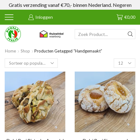
Gratis verzending vanaf €70,- binnen Nederland.
Negeren
Inloggen
€
0,00
SEARCH
INPUT
Home
Shop
Producten Getagged “handgemaakt”
Products
per
page