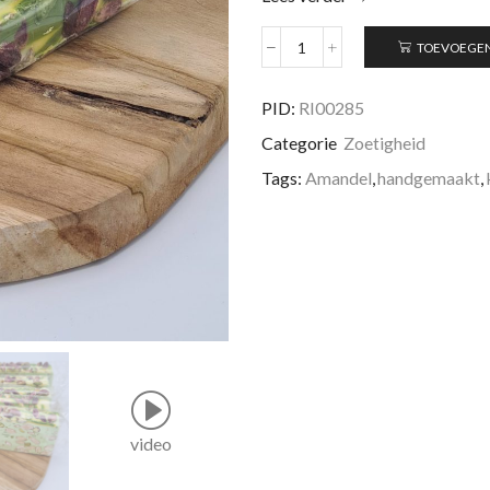
TOEVOEGE
Torrone
Tenero
Pistache
PID:
RI00285
Italiaanse
Categorie
Zoetigheid
nougat
aantal
Tags:
Amandel
,
handgemaakt
,
video