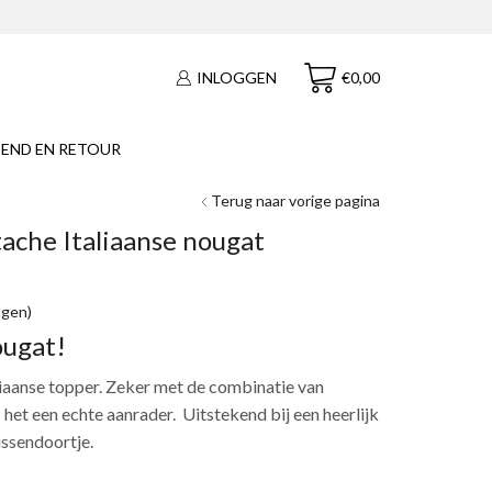
€
0,00
INLOGGEN
END EN RETOUR
Terug naar vorige pagina
ache Italiaanse nougat
ngen)
ougat!
aliaanse topper. Zeker met de combinatie van
 het een echte aanrader. Uitstekend bij een heerlijk
ussendoortje.