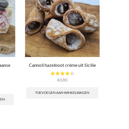
iaanse
Cannoli hazelnoot crème uit Sicilie
Siciliaa
€
0,80
TOEVOEGEN AAN WINKELWAGEN
TOEV
GEN