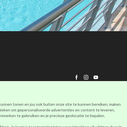
Facebook
Instagram
Youtube
 kunnen tonen en jou ook buiten onze site te kunnen bereiken, maken
nieken om gepersonaliseerde advertenties en content te leveren,
merken te gebruiken en je precieze geolocatie te bepalen.
ken. Je kunt je toestemming later weer intrekken of wijzigen door in