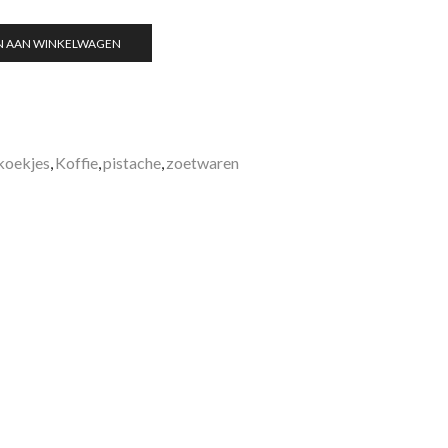
N AAN WINKELWAGEN
koekjes
,
Koffie
,
pistache
,
zoetwaren