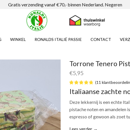
Gratis verzending vanaf €70,- binnen Nederland.
Negeren
G
WINKEL
RONALDS ITALIË PASSIE
CONTACT
VERZ
Torrone Tenero Pist
€
5,95
(
11
klantbeoordeli
Italiaanse zachte n
Deze lekkernij is een echte It
pistache noten en amandelen is
espresso of gewoon als zoet t
Lees verder →