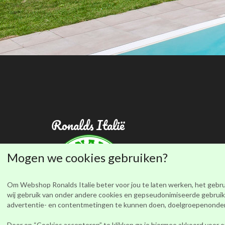
Ronalds Italië
Mogen we cookies gebruiken?
Om Webshop Ronalds Italie beter voor jou te laten werken, het gebru
wij gebruik van onder andere cookies en gepseudonimiseerde gebruike
advertentie- en contentmetingen te kunnen doen, doelgroepenonderzo
Privacy beleid
|
Algemene Voorwaarden
Door op “Cookies accepteren” te klikken ga je hiermee akkoord voor o