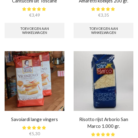
Cantuccini uit Toscane
Amaretti koekjes 200 gr.
€
3,49
€
3,35
TOEVOEGEN AAN
TOEVOEGEN AAN
WINKELWAGEN
WINKELWAGEN
Savoiardi lange vingers
Risotto rijst Arborio San
Marco 1.000 gr.
€
5,30