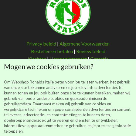
Privacy beleid
|
Algemene Voorwaarden
Bestellen en betalen
|
Review beleid
Klachten
|
Herroepingsrecht
|
Garantie
Mogen we cookies gebruiken?
Om Webshop Ronalds Italie beter voor jou te laten werken, het gebruik
van onze site te kunnen analyseren en jou relevante advertenties te
kunnen tonen en jou ook buiten onze site te kunnen bereiken, maken wij
Ronalds Italië
gebruik van onder andere cookies en gepseudonimiseerde
gebruikersdata. Daarnaast maken wij gebruik van cookies en
(Ronalds Italië Delicatessen B.V.)
vergelijkbare technieken om gepersonaliseerde advertenties en content
Walderstraat 26
te leveren, advertentie- en contentmetingen te kunnen doen,
7241 BJ Lochem
doelgroepenonderzoek uit te voeren en diensten te ontwikkelen,
informatieve apparaatkenmerken te gebruiken en je precieze geolocatie
webshop@ronalds-italie.nl
te bepalen.
0852 735 753