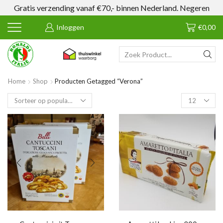
Gratis verzending vanaf €70,- binnen Nederland.
Negeren
Inloggen
€
0,00
SEARCH
INPUT
Home
Shop
Producten Getagged “Verona”
Products
per
page