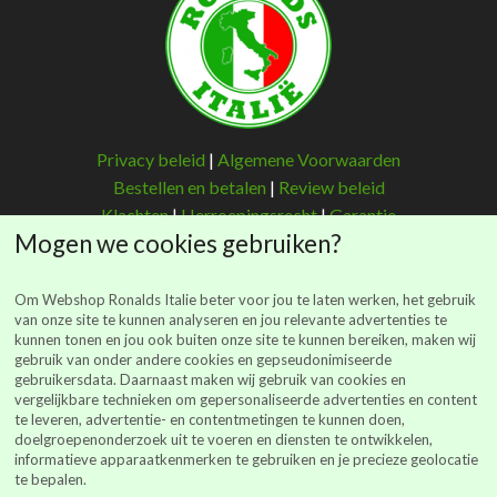
Privacy beleid
|
Algemene Voorwaarden
Bestellen en betalen
|
Review beleid
Klachten
|
Herroepingsrecht
|
Garantie
Mogen we cookies gebruiken?
Om Webshop Ronalds Italie beter voor jou te laten werken, het gebruik
van onze site te kunnen analyseren en jou relevante advertenties te
kunnen tonen en jou ook buiten onze site te kunnen bereiken, maken wij
Ronalds Italië
gebruik van onder andere cookies en gepseudonimiseerde
gebruikersdata. Daarnaast maken wij gebruik van cookies en
(Ronalds Italië Delicatessen B.V.)
vergelijkbare technieken om gepersonaliseerde advertenties en content
Walderstraat 26
te leveren, advertentie- en contentmetingen te kunnen doen,
7241 BJ Lochem
doelgroepenonderzoek uit te voeren en diensten te ontwikkelen,
informatieve apparaatkenmerken te gebruiken en je precieze geolocatie
webshop@ronalds-italie.nl
te bepalen.
0852 735 753