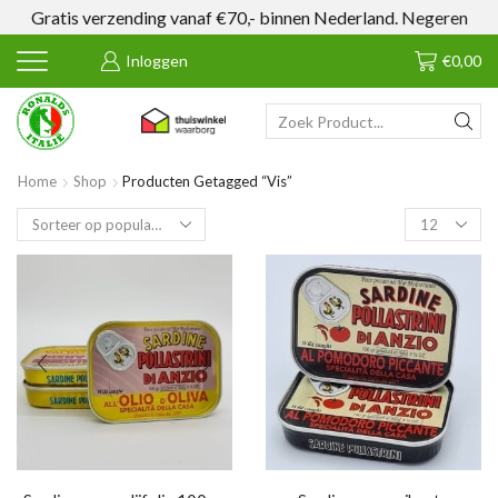
Gratis verzending vanaf €70,- binnen Nederland.
Negeren
Inloggen
€
0,00
SEARCH
INPUT
Home
Shop
Producten Getagged “vis”
Products
per
page