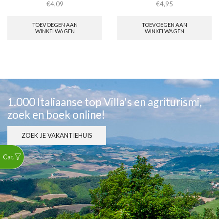
€
4,09
€
4,95
TOEVOEGEN AAN
TOEVOEGEN AAN
WINKELWAGEN
WINKELWAGEN
1.000 Italiaanse top Villa's en agriturismi,
zoek en boek online!
ZOEK JE VAKANTIEHUIS