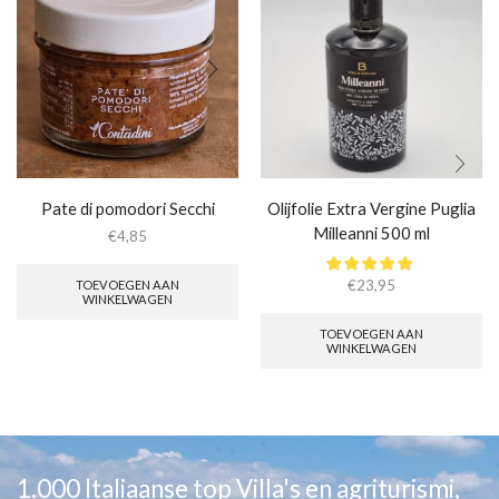
Pate di pomodori Secchi
Olijfolie Extra Vergine Puglia
Milleanni 500 ml
€
4,85
€
23,95
TOEVOEGEN AAN
WINKELWAGEN
TOEVOEGEN AAN
WINKELWAGEN
1.000 Italiaanse top Villa's en agriturismi,