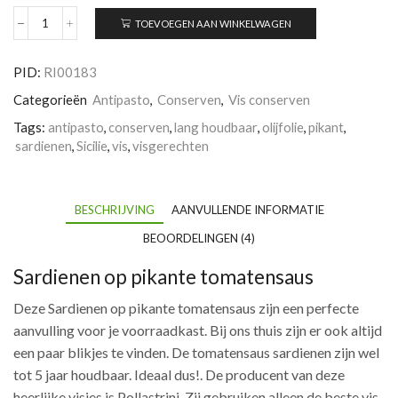
TOEVOEGEN AAN WINKELWAGEN
Sardienen
op
pikante
PID:
RI00183
tomatensaus
aantal
Categorieën
Antipasto
,
Conserven
,
Vis conserven
Tags:
antipasto
,
conserven
,
lang houdbaar
,
olijfolie
,
pikant
,
sardienen
,
Sicilie
,
vis
,
visgerechten
BESCHRIJVING
AANVULLENDE INFORMATIE
BEOORDELINGEN (4)
Sardienen op pikante tomatensaus
Deze Sardienen op pikante tomatensaus zijn een perfecte
aanvulling voor je voorraadkast. Bij ons thuis zijn er ook altijd
een paar blikjes te vinden. De tomatensaus sardienen zijn wel
tot 5 jaar houdbaar. Ideaal dus!. De producent van deze
heerlijke visjes is Pollastrini. Zij gebruiken alleen de beste vis