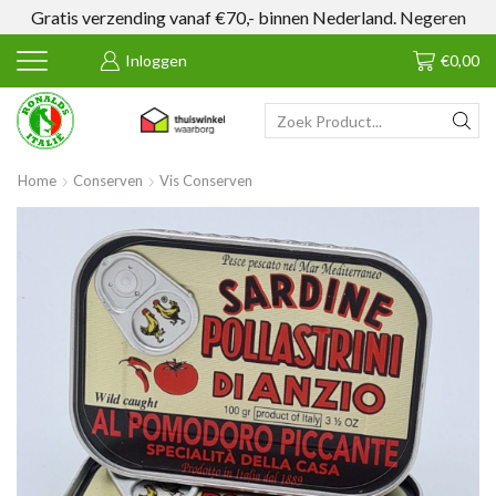
Gratis verzending vanaf €70,- binnen Nederland.
Negeren
Inloggen
€
0,00
SEARCH
INPUT
Home
Conserven
Vis Conserven