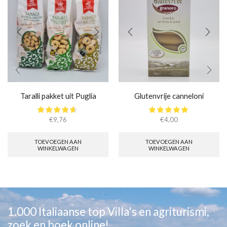
Taralli pakket uit Puglia
Glutenvrije canneloni
€
9,76
€
4,00
TOEVOEGEN AAN
TOEVOEGEN AAN
WINKELWAGEN
WINKELWAGEN
1.000 Italiaanse top Villa's en agriturismi,
zoek en boek online!