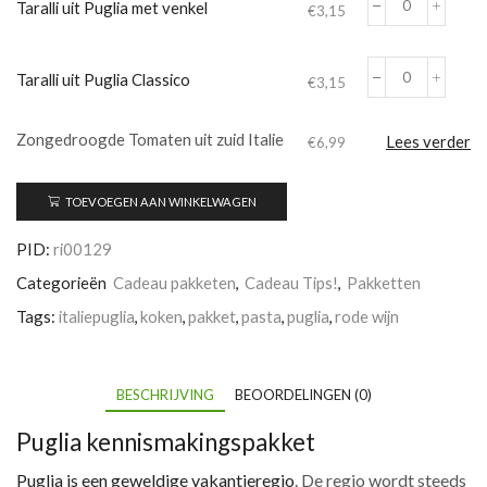
Taralli uit Puglia met venkel
€
3,15
Taralli
uit
Puglia
Taralli uit Puglia Classico
met
€
3,15
Taralli
venkel
uit
aantal
Puglia
Zongedroogde Tomaten uit zuid Italie
Lees verder
€
6,99
Classico
aantal
TOEVOEGEN AAN WINKELWAGEN
PID:
ri00129
Categorieën
Cadeau pakketen
,
Cadeau Tips!
,
Pakketten
Tags:
italiepuglia
,
koken
,
pakket
,
pasta
,
puglia
,
rode wijn
BESCHRIJVING
BEOORDELINGEN (0)
Puglia kennismakingspakket
Puglia is een geweldige vakantieregio
. De regio wordt steeds