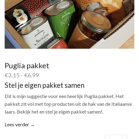
Puglia pakket
Prijsklasse:
€
3,15
-
€
6,99
€3,15
Stel je eigen pakket samen
tot
€6,99
Dit is mijn suggestie voor een heerlijk Puglia pakket. Het
pakket zit vol met top producten uit de hak van de Italiaanse
laars. Bekijk het en stel je eigen pakket samen!.
Lees verder →