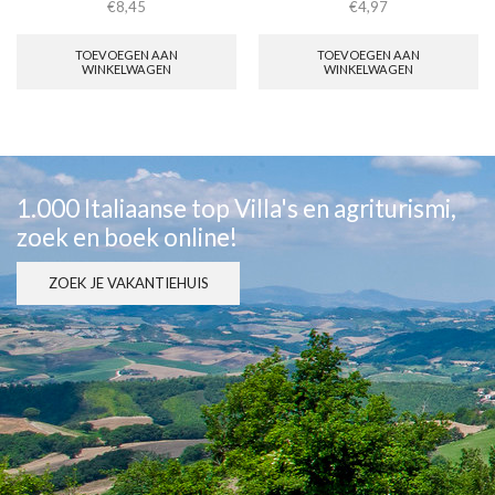
€
8,45
€
4,97
TOEVOEGEN AAN
TOEVOEGEN AAN
WINKELWAGEN
WINKELWAGEN
1.000 Italiaanse top Villa's en agriturismi,
zoek en boek online!
ZOEK JE VAKANTIEHUIS