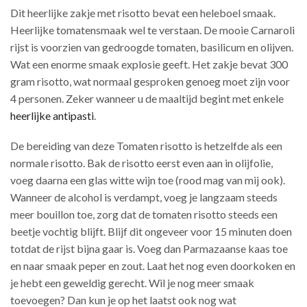
Dit heerlijke zakje met risotto bevat een heleboel smaak.
Heerlijke tomatensmaak wel te verstaan. De mooie Carnaroli
rijst is voorzien van gedroogde tomaten, basilicum en olijven.
Wat een enorme smaak explosie geeft. Het zakje bevat 300
gram risotto, wat normaal gesproken genoeg moet zijn voor
4 personen. Zeker wanneer u de maaltijd begint met enkele
heerlijke antipasti
.
De bereiding van deze Tomaten risotto is hetzelfde als een
normale risotto. Bak de risotto eerst even aan in olijfolie,
voeg daarna een glas witte wijn toe (rood mag van mij ook).
Wanneer de alcohol is verdampt, voeg je langzaam steeds
meer bouillon toe, zorg dat de tomaten risotto steeds een
beetje vochtig blijft. Blijf dit ongeveer voor 15 minuten doen
totdat de rijst bijna gaar is. Voeg dan Parmazaanse kaas toe
en naar smaak peper en zout. Laat het nog even doorkoken en
je hebt een geweldig gerecht. Wil je nog meer smaak
toevoegen? Dan kun je op het laatst ook nog wat