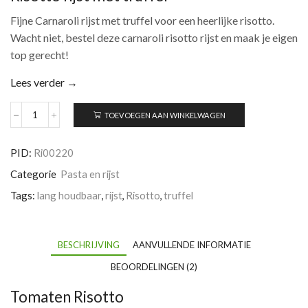
Fijne Carnaroli rijst met truffel voor een heerlijke risotto.
Wacht niet, bestel deze carnaroli risotto rijst en maak je eigen
top gerecht!
Lees verder →
TOEVOEGEN AAN WINKELWAGEN
Tomaten
Risotto
aantal
PID:
Ri00220
Categorie
Pasta en rijst
Tags:
lang houdbaar
,
rijst
,
Risotto
,
truffel
BESCHRIJVING
AANVULLENDE INFORMATIE
BEOORDELINGEN (2)
Tomaten Risotto