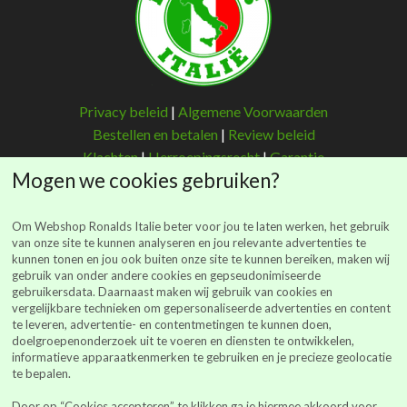
Privacy beleid
|
Algemene Voorwaarden
Bestellen en betalen
|
Review beleid
Klachten
|
Herroepingsrecht
|
Garantie
Mogen we cookies gebruiken?
Om Webshop Ronalds Italie beter voor jou te laten werken, het gebruik
van onze site te kunnen analyseren en jou relevante advertenties te
kunnen tonen en jou ook buiten onze site te kunnen bereiken, maken wij
Ronalds Italië
gebruik van onder andere cookies en gepseudonimiseerde
gebruikersdata. Daarnaast maken wij gebruik van cookies en
(Ronalds Italië Delicatessen B.V.)
vergelijkbare technieken om gepersonaliseerde advertenties en content
Walderstraat 26
te leveren, advertentie- en contentmetingen te kunnen doen,
7241 BJ Lochem
doelgroepenonderzoek uit te voeren en diensten te ontwikkelen,
informatieve apparaatkenmerken te gebruiken en je precieze geolocatie
webshop@ronalds-italie.nl
te bepalen.
0852 735 753
Door op “Cookies accepteren” te klikken ga je hiermee akkoord voor