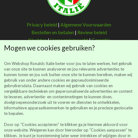
Privacy beleid
|
Algemene Voorwaarden
Bestellen en betalen
|
Review beleid
Klachten
|
Herroepingsrecht
|
Garantie
Mogen we cookies gebruiken?
Om Webshop Ronalds Italie beter voor jou te laten werken, het gebruik
van onze site te kunnen analyseren en jou relevante advertenties te
kunnen tonen en jou ook buiten onze site te kunnen bereiken, maken wij
Ronalds Italië
gebruik van onder andere cookies en gepseudonimiseerde
gebruikersdata. Daarnaast maken wij gebruik van cookies en
(Ronalds Italië Delicatessen B.V.)
vergelijkbare technieken om gepersonaliseerde advertenties en content
Walderstraat 26
te leveren, advertentie- en contentmetingen te kunnen doen,
7241 BJ Lochem
doelgroepenonderzoek uit te voeren en diensten te ontwikkelen,
informatieve apparaatkenmerken te gebruiken en je precieze geolocatie
webshop@ronalds-italie.nl
te bepalen.
0852 735 753
Door op “Cookies accepteren” te klikken ga je hiermee akkoord voor
KvK 94041849
onze website. Weigeren kan door hieronder op “Cookies aanpassen” te
BTWid: NL866614886B01
klikken. Je kunt je toestemming later weer intrekken of wijzigen door in