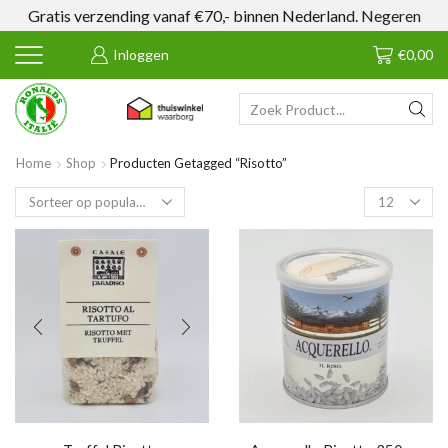
Gratis verzending vanaf €70,- binnen Nederland.
Negeren
Inloggen
€
0,00
SEARCH
INPUT
Home
Shop
Producten Getagged “Risotto”
Products
per
page