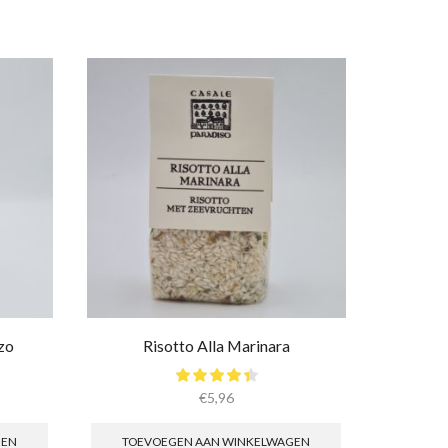
zo
Risotto Alla Marinara
Risotto r
€
5,96
GEN
TOEVOEGEN AAN WINKELWAGEN