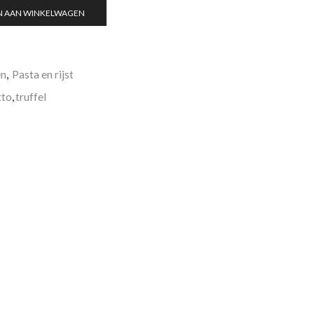
N AAN WINKELWAGEN
en
,
Pasta en rijst
tto
,
truffel