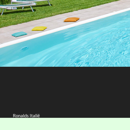
Ronalds Italië
(Ronalds Italië Delicatessen B.V.)
Walderstraat 26