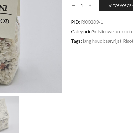
TOEVOEGE
Risotto
met
porcini
PID:
Ri00203-1
aantal
Categorieën
Nieuwe product
Tags:
lang houdbaar
,
rijst
,
Riso