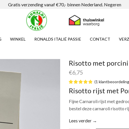
Gratis verzending vanaf €70,- binnen Nederland.
Negeren
G
WINKEL
RONALDS ITALIË PASSIE
CONTACT
VERZ
Risotto met porcini
€
6,75
(
1
klantbeoordeling
Risotto rijst met Po
Fijne Carnaroli rijst met gedro
bestel deze carnaroli risotto r
Lees verder →