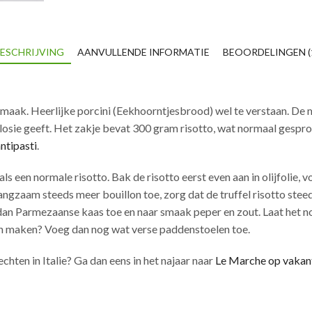
ESCHRIJVING
AANVULLENDE INFORMATIE
BEOORDELINGEN (
 smaak. Heerlijke porcini (Eekhoorntjesbrood) wel te verstaan. De 
osie geeft. Het zakje bevat 300 gram risotto, wat normaal gespr
antipasti
.
ls een normale risotto. Bak de risotto eerst even aan in olijfolie,
ngzaam steeds meer bouillon toe, zorg dat de truffel risotto steeds
g dan Parmezaanse kaas toe en naar smaak peper en zout. Laat het 
n maken? Voeg dan nog wat verse paddenstoelen toe.
echten in Italie? Ga dan eens in het najaar naar
Le Marche op vakan