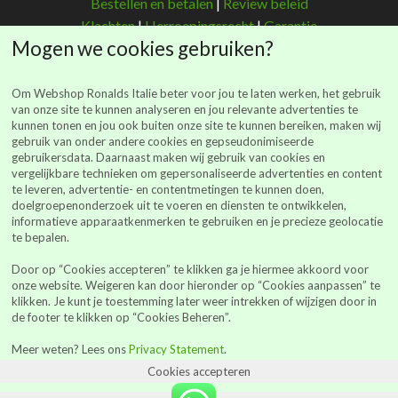
Bestellen en betalen
|
Review beleid
Klachten
|
Herroepingsrecht
|
Garantie
Mogen we cookies gebruiken?
Om Webshop Ronalds Italie beter voor jou te laten werken, het gebruik
van onze site te kunnen analyseren en jou relevante advertenties te
kunnen tonen en jou ook buiten onze site te kunnen bereiken, maken wij
Ronalds Italië
gebruik van onder andere cookies en gepseudonimiseerde
gebruikersdata. Daarnaast maken wij gebruik van cookies en
(Ronalds Italië Delicatessen B.V.)
vergelijkbare technieken om gepersonaliseerde advertenties en content
Walderstraat 26
te leveren, advertentie- en contentmetingen te kunnen doen,
7241 BJ Lochem
doelgroepenonderzoek uit te voeren en diensten te ontwikkelen,
informatieve apparaatkenmerken te gebruiken en je precieze geolocatie
webshop@ronalds-italie.nl
te bepalen.
0852 735 753
Door op “Cookies accepteren” te klikken ga je hiermee akkoord voor
KvK 94041849
onze website. Weigeren kan door hieronder op “Cookies aanpassen” te
BTWid: NL866614886B01
klikken. Je kunt je toestemming later weer intrekken of wijzigen door in
de footer te klikken op “Cookies Beheren”.
Alle prijzen vermeld op de site zijn inclusief BTW
Meer weten? Lees ons
Privacy Statement
.
Cookies accepteren
0