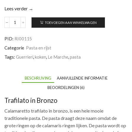
Lees verder →
TOEVOEGEN AAN WINKELWAGEN
Calamaretto
Trafilato
in
PID:
RI00115
bronzo
500
Categorie
Pasta en rijst
gr.
aantal
Tags:
Guerrieri
,
koken
,
Le Marche
,
pasta
BESCHRIJVING
AANVULLENDE INFORMATIE
BEOORDELINGEN (6)
Trafilato in Bronzo
Calamaretto trafilato in bronzo, is een hele mooie
traditionele pasta. De pasta draagt deze naam omdat de
grote ringen op de calamaris ringen lijken. De pasta wordt op