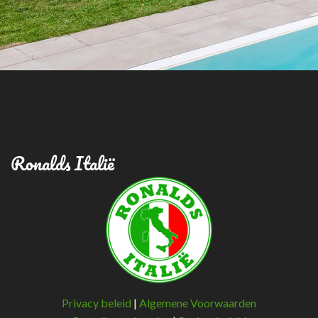
Ronalds Italië
Privacy beleid
|
Algemene Voorwaarden