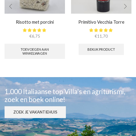
Risotto met porcini
Primitivo Vecchia Torre
€
6,75
€
11,70
TOEVOEGEN AAN
BEKIJK PRODUCT
WINKELWAGEN
1.000 Italiaanse top Villa's en agriturismi,
zoek en boek online!
ZOEK JE VAKANTIEHUIS