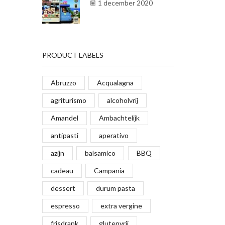
1 december 2020
PRODUCT LABELS
Abruzzo
Acqualagna
agriturismo
alcoholvrij
Amandel
Ambachtelijk
antipasti
aperativo
azijn
balsamico
BBQ
cadeau
Campania
dessert
durum pasta
espresso
extra vergine
frisdrank
glutenvrij